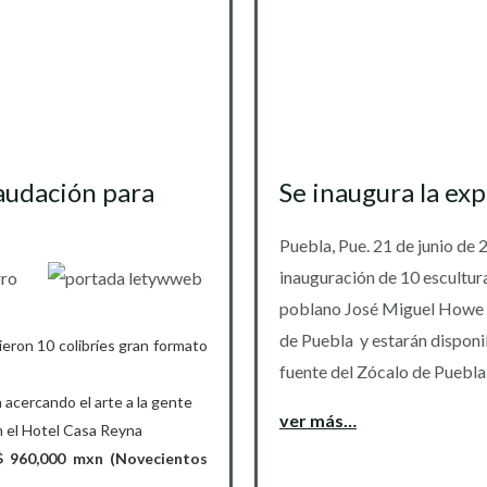
audación para
Se inaugura la exp
Puebla, Pue. 21 de junio de 
inauguración de 10 esculturas
poblano José Miguel Howe e 
de Puebla y estarán disponib
ieron 10 colibríes gran formato
fuente del Zócalo de Puebla
a acercando el arte a la gente
ver más…
en el Hotel Casa Reyna
$ 960,000 mxn (Novecientos