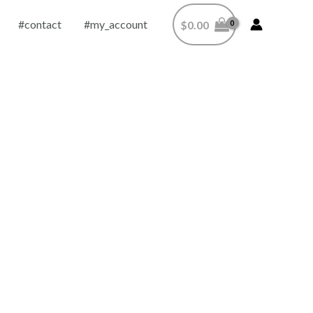
#contact
#my_account
$
0.00