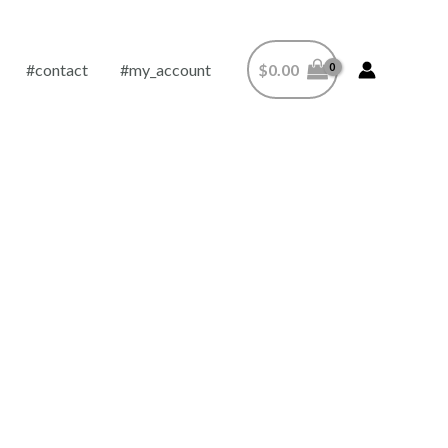
#contact
#my_account
$
0.00